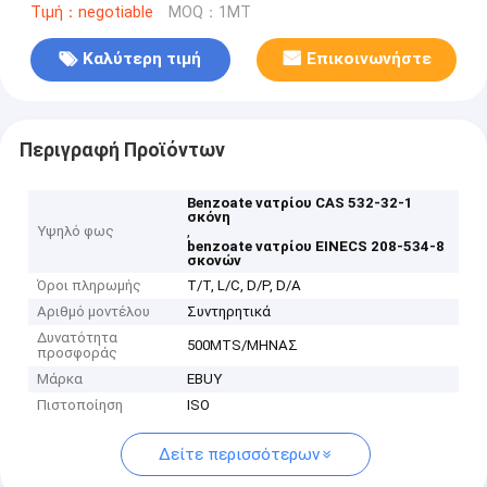
Τιμή：negotiable
MOQ：1MT
Καλύτερη τιμή
Επικοινωνήστε
Περιγραφή Προϊόντων
Benzoate νατρίου CAS 532-32-1
σκόνη
Υψηλό φως
,
benzoate νατρίου EINECS 208-534-8
σκονών
Όροι πληρωμής
T/T, L/C, D/P, D/A
Αριθμό μοντέλου
Συντηρητικά
Δυνατότητα
500MTS/ΜΗΝΑΣ
προσφοράς
Μάρκα
EBUY
Πιστοποίηση
ISO
Δείτε περισσότερων