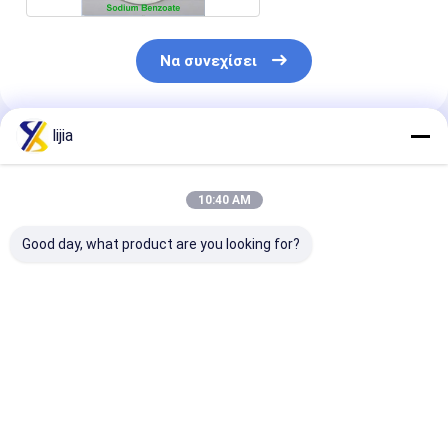
Να συνεχίσει
lijia
Συνιστώμενα Προϊόντα
10:40 AM
Good day, what product are you looking for?
Sorbate καλίου
Benzoate νατρίου
Propionate
βαθμού τροφίμων
CAS 532-32-1 Prill
ασβεστίου σκ
FCCV κοκκώδες
100.5% συντηρητικά
κοκκώδης βαθ
πρόσθετων ουσιών
CAS 4075-81-
τροφίμων δοκιμής
ασφαλίστρου
Καλύτερη τιμή
Καλύτερη τιμή
Καλύτερη 
συντηρητικώ
βαθμού τροφί