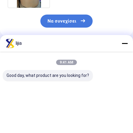
Να συνεχίσει
lijia
Συνιστώμενα Προϊόντα
9:41 AM
Good day, what product are you looking for?
30 / 40/60/80/100
Monosodium
Disodium
Glutamate
Glutamate 99%
Ribonucleotide
πλέγματος MSG
αγνότητα (MSG)
CAS 4691-65-
άσπροι ανυψωτές
E621 CAS αριθ.: 142-
τρόφιμα
γούστου
47-2 καρυκεύοντας,
10kg/Carton
Καλύτερη τιμή
Καλύτερη τιμή
Καλύτερη 
κρυστάλλου
ανυψωτής φυσικής
φυσικοί
γεύσης,