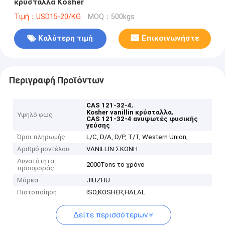
κρύσταλλα Kosher
Τιμή：USD15-20/KG
MOQ：500kgs
Καλύτερη τιμή
Επικοινωνήστε
Περιγραφή Προϊόντων
,
CAS 121-32-4
,
Kosher vanillin κρύσταλλα
Υψηλό φως
CAS 121-32-4 ανυψωτές φυσικής
γεύσης
Όροι πληρωμής
L/C, D/A, D/P, T/T, Western Union,
Αριθμό μοντέλου
VANILLIN ΣΚΟΝΗ
Δυνατότητα
2000Tons το χρόνο
προσφοράς
Μάρκα
JIUZHU
Πιστοποίηση
ISO,KOSHER,HALAL
Δείτε περισσότερων