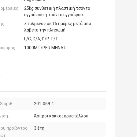
ομέρειες:
25kg συνθετική πλαστική τσάντα
εγγράφου ή τσάντα εγγράφου
ης:
Σταλμένος σε 15 ημέρες μετά από
λάβετε την πληρωμή
L/C, D/A, D/P, T/T
σφοράς:
1000MT/PER ΜΗΝΑΣ
ς
S αριθ.:
201-069-1
ιση:
Άσπροι κόκκοι κρυστάλλου
του προϊόντος
3 έτη
φι: