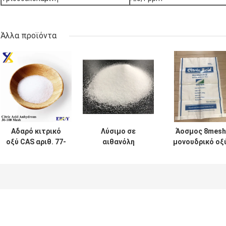
Άλλα προϊόντα
Αδαρό κιτρικό
Λύσιμο σε
Άοσμος 8mesh
οξύ CAS αριθ. 77-
αιθανόλη
μονουδρικό οξ
92-9, μονουδρικό
Τροφικό κιτρικό
κιτρικού σκόνη
κιτρικό οξύ CAS
οξύ, 100 μ.μ.
Cas 5949-29-1
αριθ. 5949-29-1,
Ρυθμιστής
τρισδάλιο
οξύτητας
κιτρικό οξύ CAS
αριθ. 6132-04-3