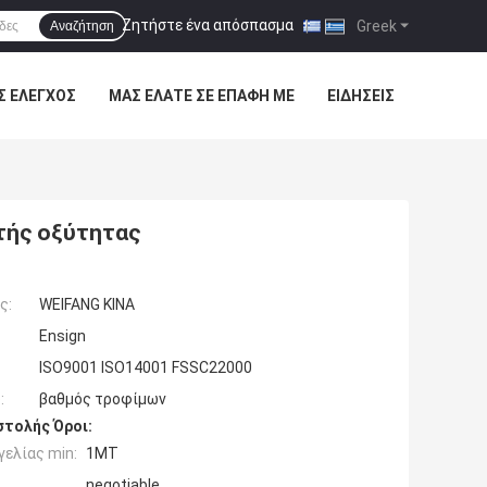
Ζητήστε ένα απόσπασμα
|
Greek
Αναζήτηση
Σ ΈΛΕΓΧΟΣ
ΜΑΣ ΕΛΆΤΕ ΣΕ ΕΠΑΦΉ ΜΕ
ΕΙΔΉΣΕΙΣ
τής οξύτητας
ς:
WEIFANG ΚΙΝΑ
Ensign
ISO9001 ISO14001 FSSC22000
:
βαθμός τροφίμων
τολής Όροι:
ελίας min:
1MT
negotiable