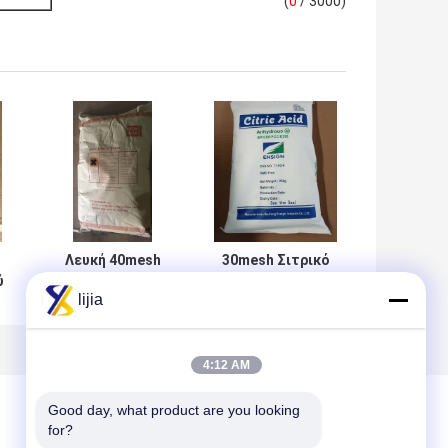
(
0
/ 3000)
Λευκή 40mesh
30mesh Σιτρικό
ύ
οργανική σκόνη
οξύ Granular,
lijia
ς
κιτρικού οξέος
99.5% Assay οξύ
Πιστοποίηση
Ρυθμιστής
ISO14001
4:12 AM
Good day, what product are you looking 
for?