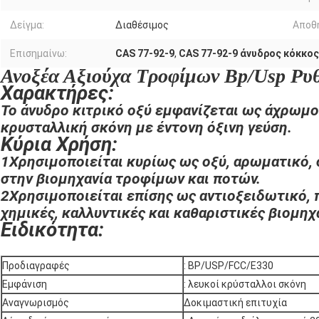
Δείγμα:
Διαθέσιμος
Αποθ
Επισημαίνω:
CAS 77-92-9
,
CAS 77-92-9 άνυδρος κόκκος
Ανοξέα Αξιούχα Τροφίμων Βp/Usp Ρυ
Χαρακτήρες:
Το άνυδρο κιτρικό οξύ εμφανίζεται ως άχρωμο
κρυσταλλική σκόνη με έντονη όξινη γεύση.
Κύρια Χρήση:
1Χρησιμοποιείται κυρίως ως οξύ, αρωματικό, 
στην βιομηχανία τροφίμων και ποτών.
2Χρησιμοποιείται επίσης ως αντιοξειδωτικό, 
χημικές, καλλυντικές και καθαριστικές βιομηχ
Ειδικότητα:
Προδιαγραφές
: BP/USP/FCC/E330
Εμφάνιση
: λευκοί κρύσταλλοι σκόνη
Αναγνωρισμός
Δοκιμαστική επιτυχία