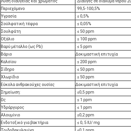
Λύση διαύγειας και χρώματος
: Διαυγές σε διάλυμα νερού 
Περιεχόμενο
: 99,5-100,5%
Υγρασία
: ≤ 0,5%
Σούλφατική τέφρα
: ≤ 0,05%
Σουλφάτη
: ≤ 50 ppm
Οξάλιο
: ≤ 100 ppm
Βαρύ μέταλλο (ως Pb)
: ≤ 5 ppm
Βάριο
Δοκιμαστική επιτυχία
Καλσίου
: ≤ 200 ppm
Σίδηρο
: ≤ 50 ppm
Στείλετε 
Χλωρίδιο
: ≤ 50 ppm
Εύκολα ανθρακούχες ουσίες
Δοκιμαστική επιτυχία
Σημείωση:
: ≤0,5 ppm
Ως
: ≤ 1 ppm
Υδράργυρος
: ≤ 1 ppm
Αλουμίνιο
: ≤0,2 ppm
Ενδοτοξικό για βακτήρια
: ≤ 0, 5 IU/ mg
Τριδοδεκυλαμίνη
: ≤0,1 ppm