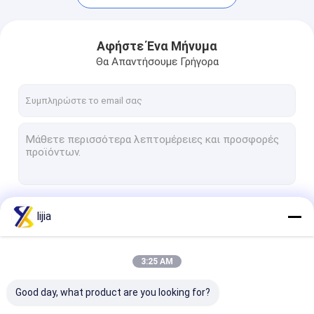
Αφήστε Ένα Μήνυμα
Θα Απαντήσουμε Γρήγορα
Να συνεχίσει
lijia
Σπίτι
3:25 AM
Προϊόντα
Οι Κατηγορίες Μας
Good day, what product are you looking for?
Περίπου εμείς