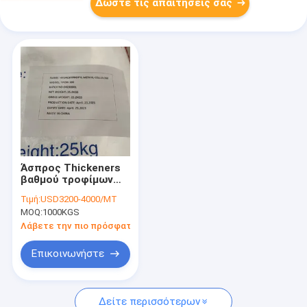
Δώστε τις απαιτήσεις σας
Άσπρος Thickeners
βαθμού τροφίμων
σκονών HPMC
Τιμή:
USD3200-4000/MT
Kosher εγκεκριμένος
MOQ:
1000KGS
Λάβετε την πιο πρόσφατη τιμή
Επικοινωνήστε
Δείτε περισσότερων