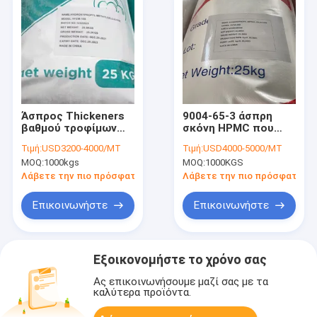
Άσπρος Thickeners
9004-65-3 άσπρη
βαθμού τροφίμων
σκόνη HPMC που
σκονών HPMC
πυκνώνει Kosher
Τιμή:
USD3200-4000/MT
Τιμή:
USD4000-5000/MT
Kosher εγκεκριμένος
πρακτόρων
MOQ:
1000kgs
MOQ:
1000KGS
εγκεκριμένος
Λάβετε την πιο πρόσφατη τιμή
Λάβετε την πιο πρόσφατη τι
Επικοινωνήστε
Επικοινωνήστε
Εξοικονομήστε το χρόνο σας
Ας επικοινωνήσουμε μαζί σας με τα
καλύτερα προϊόντα.