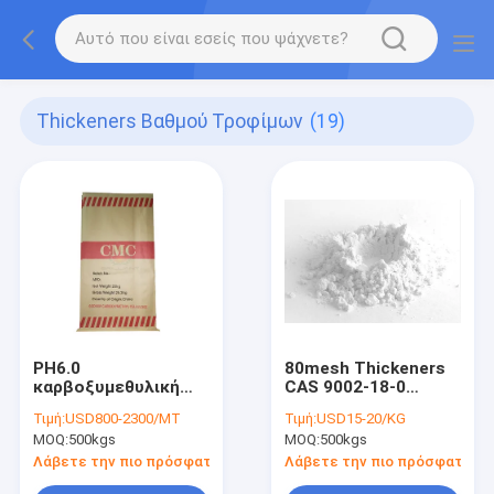
Thickeners Βαθμού Τροφίμων
(19)
PH6.0
80mesh Thickeners
καρβοξυμεθυλική
CAS 9002-18-0
σκόνη κυτταρίνης
βαθμού τροφίμων
Τιμή:
USD800-2300/MT
Τιμή:
USD15-20/KG
νατρίου,
οργανική σκόνη
MOQ:
500kgs
MOQ:
500kgs
πυκνώνοντας
αγάρ-αγάρ
πράκτορας EINECS
Λάβετε την πιο πρόσφατη τιμή
Λάβετε την πιο πρόσφατη τι
265-995-8 CMC