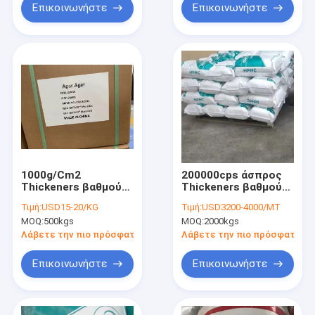
Επικοινωνήστε
Επικοινωνήστε
1000g/Cm2
200000cps άσπρος
Thickeners βαθμού
Thickeners βαθμού
τροφίμων συστατικά
τροφίμων σκονών
Τιμή:
USD15-20/KG
Τιμή:
USD3200-4000/MT
Halal αγάρ-αγάρ
HPMC Kosher
MOQ:
500kgs
MOQ:
2000kgs
εγκεκριμένο
εγκεκριμένος
Λάβετε την πιο πρόσφατη τιμή
Λάβετε την πιο πρόσφατη τι
Επικοινωνήστε
Επικοινωνήστε